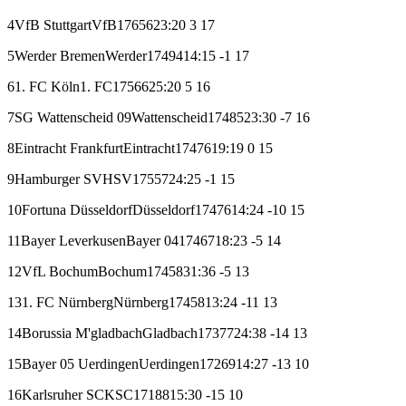
4
VfB Stuttgart
VfB
17
6
5
6
23:20
3
17
5
Werder Bremen
Werder
17
4
9
4
14:15
-1
17
6
1. FC Köln
1. FC
17
5
6
6
25:20
5
16
7
SG Wattenscheid 09
Wattenscheid
17
4
8
5
23:30
-7
16
8
Eintracht Frankfurt
Eintracht
17
4
7
6
19:19
0
15
9
Hamburger SV
HSV
17
5
5
7
24:25
-1
15
10
Fortuna Düsseldorf
Düsseldorf
17
4
7
6
14:24
-10
15
11
Bayer Leverkusen
Bayer 04
17
4
6
7
18:23
-5
14
12
VfL Bochum
Bochum
17
4
5
8
31:36
-5
13
13
1. FC Nürnberg
Nürnberg
17
4
5
8
13:24
-11
13
14
Borussia M'gladbach
Gladbach
17
3
7
7
24:38
-14
13
15
Bayer 05 Uerdingen
Uerdingen
17
2
6
9
14:27
-13
10
16
Karlsruher SC
KSC
17
1
8
8
15:30
-15
10