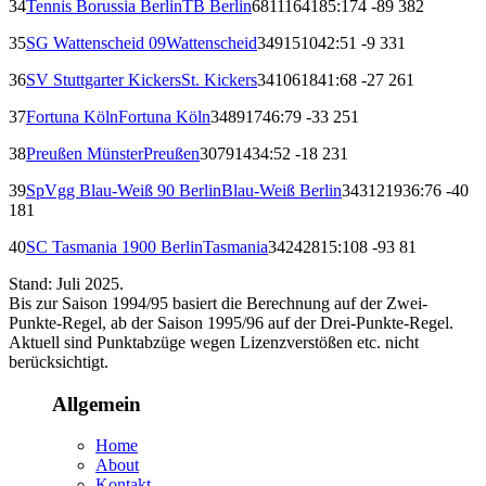
34
Tennis Borussia Berlin
TB Berlin
68
11
16
41
85:174
-89
38
2
35
SG Wattenscheid 09
Wattenscheid
34
9
15
10
42:51
-9
33
1
36
SV Stuttgarter Kickers
St. Kickers
34
10
6
18
41:68
-27
26
1
37
Fortuna Köln
Fortuna Köln
34
8
9
17
46:79
-33
25
1
38
Preußen Münster
Preußen
30
7
9
14
34:52
-18
23
1
39
SpVgg Blau-Weiß 90 Berlin
Blau-Weiß Berlin
34
3
12
19
36:76
-40
18
1
40
SC Tasmania 1900 Berlin
Tasmania
34
2
4
28
15:108
-93
8
1
Stand: Juli 2025.
Bis zur Saison 1994/95 basiert die Berechnung auf der Zwei-
Punkte-Regel, ab der Saison 1995/96 auf der Drei-Punkte-Regel.
Aktuell sind Punktabzüge wegen Lizenzverstößen etc. nicht
berücksichtigt.
Allgemein
Home
About
Kontakt