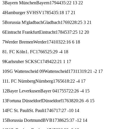
3
Bayern München
Bayern
17
9
4
4
35:22
13
22
4
Hamburger SV
HSV
17
8
5
4
35:18
17
21
5
Borussia M'gladbach
Gladbach
17
6
9
2
28:25
3
21
6
Eintracht Frankfurt
Eintracht
17
8
4
5
37:25
12
20
7
Werder Bremen
Werder
17
4
10
3
22:16
6
18
8
1. FC Köln
1. FC
17
6
6
5
25:29
-4
18
9
Karlsruher SC
KSC
17
4
9
4
22:21
1
17
10
SG Wattenscheid 09
Wattenscheid
17
3
11
3
19:21
-2
17
11
1. FC Nürnberg
Nürnberg
17
6
5
6
18:22
-4
17
12
Bayer Leverkusen
Bayer 04
17
5
5
7
22:26
-4
15
13
Fortuna Düsseldorf
Düsseldorf
17
6
3
8
20:26
-6
15
14
FC St. Pauli
St. Pauli
17
4
6
7
17:27
-10
14
15
Borussia Dortmund
BVB
17
3
8
6
25:37
-12
14