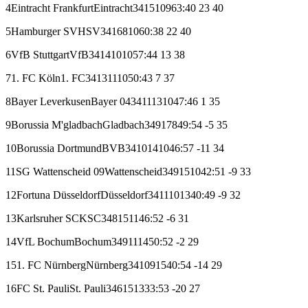
4
Eintracht Frankfurt
Eintracht
34
15
10
9
63:40
23
40
5
Hamburger SV
HSV
34
16
8
10
60:38
22
40
6
VfB Stuttgart
VfB
34
14
10
10
57:44
13
38
7
1. FC Köln
1. FC
34
13
11
10
50:43
7
37
8
Bayer Leverkusen
Bayer 04
34
11
13
10
47:46
1
35
9
Borussia M'gladbach
Gladbach
34
9
17
8
49:54
-5
35
10
Borussia Dortmund
BVB
34
10
14
10
46:57
-11
34
11
SG Wattenscheid 09
Wattenscheid
34
9
15
10
42:51
-9
33
12
Fortuna Düsseldorf
Düsseldorf
34
11
10
13
40:49
-9
32
13
Karlsruher SC
KSC
34
8
15
11
46:52
-6
31
14
VfL Bochum
Bochum
34
9
11
14
50:52
-2
29
15
1. FC Nürnberg
Nürnberg
34
10
9
15
40:54
-14
29
16
FC St. Pauli
St. Pauli
34
6
15
13
33:53
-20
27