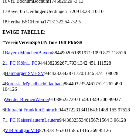
16
VfL Bochum
Bochum
17
4
5
8
26:29
-3
13
17
Bayer 05 Uerdingen
Uerdingen
17
2
6
9
13:23
-10
10
18
Hertha BSC
Hertha
17
1
3
13
22:54
-32
5
EWIGE TABELLE
:
#
Verein
Verein
Sp
S
U
N
Tore
Diff
Pkte
S#
1
Bayern München
Bayern
884
490
205
189
1971:1099
872
1185
26
2
1. FC Köln
1. FC
944
438
239
267
1793:1342
451
1115
28
3
Hamburger SV
HSV
944
423
234
287
1720:1346
374
1080
28
4
Borussia M'gladbach
Gladbach
884
403
235
246
1752:1262
490
1041
26
5
Werder Bremen
Werder
910
386
227
297
1549:1349
200
999
27
6
Eintracht Frankfurt
Eintracht
944
372
231
341
1643:1488
155
975
28
7
1. FC Kaiserslautern
Lautern
944
363
235
346
1567:1564
3
961
28
8
VfB Stuttgart
VfB
876
378
195
303
1585:1316
269
951
26