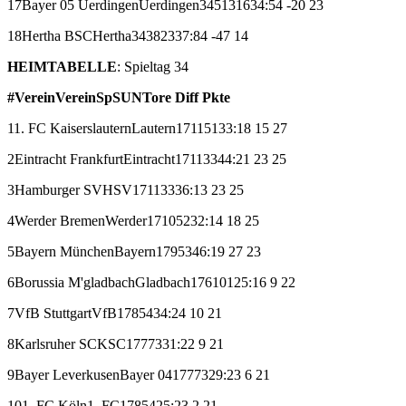
17
Bayer 05 Uerdingen
Uerdingen
34
5
13
16
34:54
-20
23
18
Hertha BSC
Hertha
34
3
8
23
37:84
-47
14
HEIMTABELLE
: Spieltag 34
#
Verein
Verein
Sp
S
U
N
Tore
Diff
Pkte
1
1. FC Kaiserslautern
Lautern
17
11
5
1
33:18
15
27
2
Eintracht Frankfurt
Eintracht
17
11
3
3
44:21
23
25
3
Hamburger SV
HSV
17
11
3
3
36:13
23
25
4
Werder Bremen
Werder
17
10
5
2
32:14
18
25
5
Bayern München
Bayern
17
9
5
3
46:19
27
23
6
Borussia M'gladbach
Gladbach
17
6
10
1
25:16
9
22
7
VfB Stuttgart
VfB
17
8
5
4
34:24
10
21
8
Karlsruher SC
KSC
17
7
7
3
31:22
9
21
9
Bayer Leverkusen
Bayer 04
17
7
7
3
29:23
6
21
10
1. FC Köln
1. FC
17
8
5
4
25:23
2
21