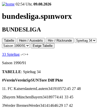
02:54 Uhr,
09.08.2026
bundesliga.
spınworx
BUNDESLIGA
Tabelle
Heim / Auswärts
Hin- / Rückrunde
Ewige Tabelle
33 Spieltag
-<
>+
Saison 1990/91
TABELLE
: Spieltag 34
#
Verein
Verein
Sp
S
U
N
Tore
Diff
Pkte
1
1. FC Kaiserslautern
Lautern
34
19
10
5
72:45
27
48
2
Bayern München
Bayern
34
18
9
7
74:41
33
45
3
Werder Bremen
Werder
34
14
14
6
46:29
17
42