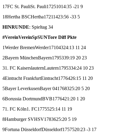
17
FC St. Pauli
St. Pauli
17
2
5
10
14:35
-21
9
18
Hertha BSC
Hertha
17
2
1
14
23:56
-33
5
HINRUNDE
: Spieltag 34
#
Verein
Verein
Sp
S
U
N
Tore
Diff
Pkte
1
Werder Bremen
Werder
17
10
4
3
24:13
11
24
2
Bayern München
Bayern
17
9
5
3
39:19
20
23
3
1. FC Kaiserslautern
Lautern
17
9
5
3
34:24
10
23
4
Eintracht Frankfurt
Eintracht
17
7
6
4
26:15
11
20
5
Bayer Leverkusen
Bayer 04
17
6
8
3
25:20
5
20
6
Borussia Dortmund
BVB
17
7
6
4
21:20
1
20
7
1. FC Köln
1. FC
17
7
5
5
25:14
11
19
8
Hamburger SV
HSV
17
8
3
6
25:20
5
19
9
Fortuna Düsseldorf
Düsseldorf
17
5
7
5
20:23
-3
17