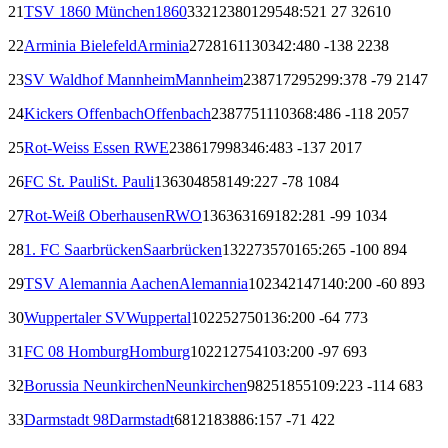
21
TSV 1860 München
1860
332
123
80
129
548:521
27
326
10
22
Arminia Bielefeld
Arminia
272
81
61
130
342:480
-138
223
8
23
SV Waldhof Mannheim
Mannheim
238
71
72
95
299:378
-79
214
7
24
Kickers Offenbach
Offenbach
238
77
51
110
368:486
-118
205
7
25
Rot-Weiss Essen
RWE
238
61
79
98
346:483
-137
201
7
26
FC St. Pauli
St. Pauli
136
30
48
58
149:227
-78
108
4
27
Rot-Weiß Oberhausen
RWO
136
36
31
69
182:281
-99
103
4
28
1. FC Saarbrücken
Saarbrücken
132
27
35
70
165:265
-100
89
4
29
TSV Alemannia Aachen
Alemannia
102
34
21
47
140:200
-60
89
3
30
Wuppertaler SV
Wuppertal
102
25
27
50
136:200
-64
77
3
31
FC 08 Homburg
Homburg
102
21
27
54
103:200
-97
69
3
32
Borussia Neunkirchen
Neunkirchen
98
25
18
55
109:223
-114
68
3
33
Darmstadt 98
Darmstadt
68
12
18
38
86:157
-71
42
2