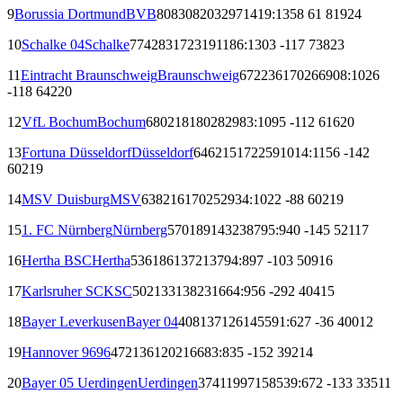
9
Borussia Dortmund
BVB
808
308
203
297
1419:1358
61
819
24
10
Schalke 04
Schalke
774
283
172
319
1186:1303
-117
738
23
11
Eintracht Braunschweig
Braunschweig
672
236
170
266
908:1026
-118
642
20
12
VfL Bochum
Bochum
680
218
180
282
983:1095
-112
616
20
13
Fortuna Düsseldorf
Düsseldorf
646
215
172
259
1014:1156
-142
602
19
14
MSV Duisburg
MSV
638
216
170
252
934:1022
-88
602
19
15
1. FC Nürnberg
Nürnberg
570
189
143
238
795:940
-145
521
17
16
Hertha BSC
Hertha
536
186
137
213
794:897
-103
509
16
17
Karlsruher SC
KSC
502
133
138
231
664:956
-292
404
15
18
Bayer Leverkusen
Bayer 04
408
137
126
145
591:627
-36
400
12
19
Hannover 96
96
472
136
120
216
683:835
-152
392
14
20
Bayer 05 Uerdingen
Uerdingen
374
119
97
158
539:672
-133
335
11