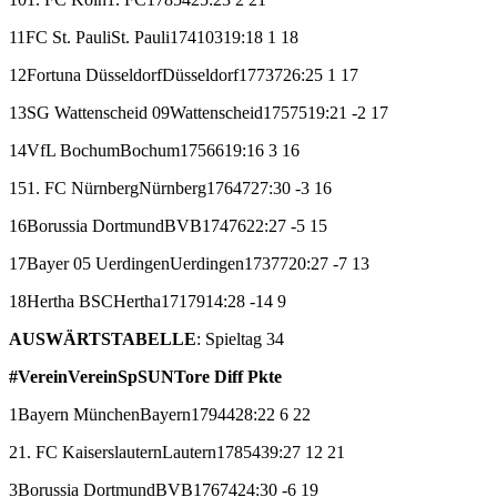
11
FC St. Pauli
St. Pauli
17
4
10
3
19:18
1
18
12
Fortuna Düsseldorf
Düsseldorf
17
7
3
7
26:25
1
17
13
SG Wattenscheid 09
Wattenscheid
17
5
7
5
19:21
-2
17
14
VfL Bochum
Bochum
17
5
6
6
19:16
3
16
15
1. FC Nürnberg
Nürnberg
17
6
4
7
27:30
-3
16
16
Borussia Dortmund
BVB
17
4
7
6
22:27
-5
15
17
Bayer 05 Uerdingen
Uerdingen
17
3
7
7
20:27
-7
13
18
Hertha BSC
Hertha
17
1
7
9
14:28
-14
9
AUSWÄRTSTABELLE
: Spieltag 34
#
Verein
Verein
Sp
S
U
N
Tore
Diff
Pkte
1
Bayern München
Bayern
17
9
4
4
28:22
6
22
2
1. FC Kaiserslautern
Lautern
17
8
5
4
39:27
12
21
3
Borussia Dortmund
BVB
17
6
7
4
24:30
-6
19