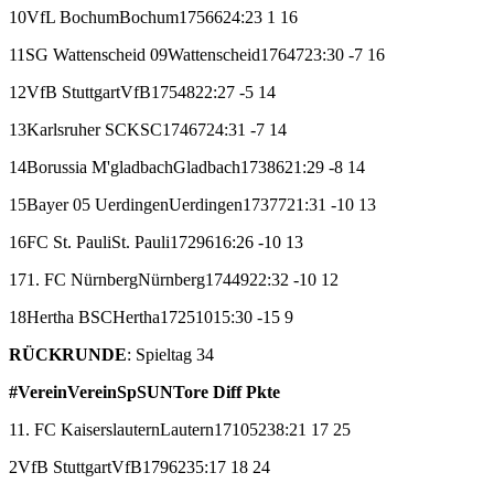
10
VfL Bochum
Bochum
17
5
6
6
24:23
1
16
11
SG Wattenscheid 09
Wattenscheid
17
6
4
7
23:30
-7
16
12
VfB Stuttgart
VfB
17
5
4
8
22:27
-5
14
13
Karlsruher SC
KSC
17
4
6
7
24:31
-7
14
14
Borussia M'gladbach
Gladbach
17
3
8
6
21:29
-8
14
15
Bayer 05 Uerdingen
Uerdingen
17
3
7
7
21:31
-10
13
16
FC St. Pauli
St. Pauli
17
2
9
6
16:26
-10
13
17
1. FC Nürnberg
Nürnberg
17
4
4
9
22:32
-10
12
18
Hertha BSC
Hertha
17
2
5
10
15:30
-15
9
RÜCKRUNDE
: Spieltag 34
#
Verein
Verein
Sp
S
U
N
Tore
Diff
Pkte
1
1. FC Kaiserslautern
Lautern
17
10
5
2
38:21
17
25
2
VfB Stuttgart
VfB
17
9
6
2
35:17
18
24