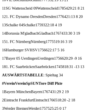
11
SG Wattenscheid 09
Wattenscheid
17
8
5
4
29:21
8
21
12
1. FC Dynamo Dresden
Dresden
17
7
6
4
21:13
8
20
13
Schalke 04
Schalke
17
5
9
3
22:18
4
19
14
Borussia M'gladbach
Gladbach
17
6
7
4
33:30
3
19
15
1. FC Nürnberg
Nürnberg
17
7
5
5
19:16
3
19
16
Hamburger SV
HSV
17
5
6
6
22:17
5
16
17
Bayer 05 Uerdingen
Uerdingen
17
5
6
6
20:29
-9
16
18
1. FC Saarbrücken
Saarbrücken
17
4
5
8
18:31
-13
13
AUSWÄRTSTABELLE
: Spieltag 34
#
Verein
Verein
Sp
S
U
N
Tore
Diff
Pkte
1
Bayern München
Bayern
17
6
7
4
31:29
2
19
2
Eintracht Frankfurt
Eintracht
17
6
6
5
18:20
-2
18
3
Werder Bremen
Werder
17
5
7
5
25:25
0
17