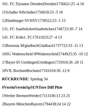
10
1. FC Dynamo Dresden
Dresden
17
5
6
6
21:25
-4
16
11
Schalke 04
Schalke
17
5
6
6
18:23
-5
16
12
Hamburger SV
HSV
17
3
9
5
22:23
-1
15
13
1. FC Saarbrücken
Saarbrücken
17
4
6
7
23:30
-7
14
14
1. FC Köln
1. FC
17
6
1
10
23:27
-4
13
15
Borussia M'gladbach
Gladbach
17
3
7
7
22:33
-11
13
16
SG Wattenscheid 09
Wattenscheid
17
4
4
9
25:35
-10
12
17
Bayer 05 Uerdingen
Uerdingen
17
3
5
9
16:36
-20
11
18
VfL Bochum
Bochum
17
1
6
10
18:30
-12
8
RÜCKRUNDE
: Spieltag 34
#
Verein
Verein
Sp
S
U
N
Tore
Diff
Pkte
1
Werder Bremen
Werder
17
11
3
3
36:13
23
25
2
Bayern München
Bayern
17
9
4
4
38:24
14
22