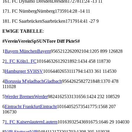
16
1. FC Dynamo Dresden
Dresden
17
2
7
8
11:24
-13
11
17
1. FC Nürnberg
Nürnberg
17
3
5
9
14:28
-14
11
18
1. FC Saarbrücken
Saarbrücken
17
1
7
9
14:41
-27
9
EWIGE TABELLE
:
#
Verein
Verein
Sp
S
U
N
Tore
Diff
Pkte
S#
1
Bayern München
Bayern
956
521
226
209
2104:1205
899
1268
28
2
1. FC Köln
1. FC
1016
463
261
292
1892:1434
458
1187
30
3
Hamburger SV
HSV
1016
440
265
311
1794:1433
361
1145
30
4
Borussia M'gladbach
Gladbach
956
426
258
272
1848:1370
478
1110
28
5
Werder Bremen
Werder
982
416
253
313
1656:1424
232
1085
29
6
Eintracht Frankfurt
Eintracht
1016
405
257
354
1775:1568
207
1067
30
7
1. FC Kaiserslautern
Lautern
1016
393
254
369
1675:1646
29
1040
30
8
VfB Stuttgart
VfB
948
411
217
320
1703:1398
305
1039
28