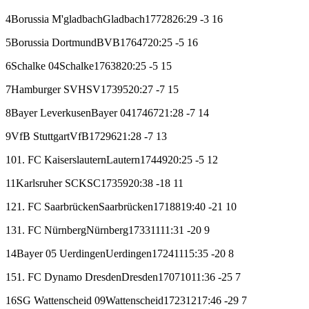
4
Borussia M'gladbach
Gladbach
17
7
2
8
26:29
-3
16
5
Borussia Dortmund
BVB
17
6
4
7
20:25
-5
16
6
Schalke 04
Schalke
17
6
3
8
20:25
-5
15
7
Hamburger SV
HSV
17
3
9
5
20:27
-7
15
8
Bayer Leverkusen
Bayer 04
17
4
6
7
21:28
-7
14
9
VfB Stuttgart
VfB
17
2
9
6
21:28
-7
13
10
1. FC Kaiserslautern
Lautern
17
4
4
9
20:25
-5
12
11
Karlsruher SC
KSC
17
3
5
9
20:38
-18
11
12
1. FC Saarbrücken
Saarbrücken
17
1
8
8
19:40
-21
10
13
1. FC Nürnberg
Nürnberg
17
3
3
11
11:31
-20
9
14
Bayer 05 Uerdingen
Uerdingen
17
2
4
11
15:35
-20
8
15
1. FC Dynamo Dresden
Dresden
17
0
7
10
11:36
-25
7
16
SG Wattenscheid 09
Wattenscheid
17
2
3
12
17:46
-29
7