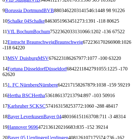
9
Borussia Dortmund
BVB
880
346
220
314
1546:1448
98
912
26
10
Schalke 04
Schalke
846
305
196
345
1273:1391
-118
806
25
11
VfL Bochum
Bochum
752
236
203
313
1066:1202
-136
675
22
12
Eintracht Braunschweig
Braunschweig
672
236
170
266
908:1026
-118
642
20
13
MSV Duisburg
MSV
676
223
186
267
977:1077
-100
632
20
14
Fortuna Düsseldorf
Düsseldorf
684
221
184
279
1055:1225
-170
626
20
15
1. FC Nürnberg
Nürnberg
642
217
158
267
879:1038
-159
592
19
16
Hertha BSC
Hertha
536
186
137
213
794:897
-103
509
16
17
Karlsruher SC
KSC
574
163
158
253
772:1060
-288
484
17
18
Bayer Leverkusen
Bayer 04
480
166
151
163
708:711
-3
483
14
19
Hannover 96
96
472
136
120
216
683:835
-152
392
14
20
Bayer 05 Uerdingen
Uerdingen
408
126
107
175
574:736
-162