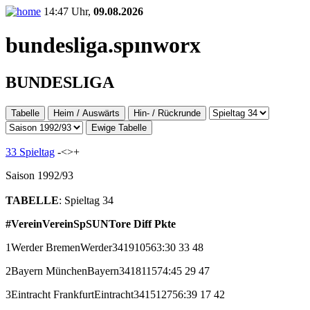
14:47 Uhr,
09.08.2026
bundesliga.
spınworx
BUNDESLIGA
Tabelle
Heim / Auswärts
Hin- / Rückrunde
Ewige Tabelle
33 Spieltag
-<
>+
Saison 1992/93
TABELLE
: Spieltag 34
#
Verein
Verein
Sp
S
U
N
Tore
Diff
Pkte
1
Werder Bremen
Werder
34
19
10
5
63:30
33
48
2
Bayern München
Bayern
34
18
11
5
74:45
29
47
3
Eintracht Frankfurt
Eintracht
34
15
12
7
56:39
17
42