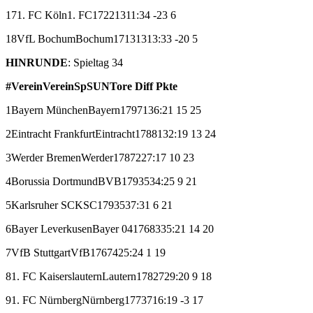
17
1. FC Köln
1. FC
17
2
2
13
11:34
-23
6
18
VfL Bochum
Bochum
17
1
3
13
13:33
-20
5
HINRUNDE
: Spieltag 34
#
Verein
Verein
Sp
S
U
N
Tore
Diff
Pkte
1
Bayern München
Bayern
17
9
7
1
36:21
15
25
2
Eintracht Frankfurt
Eintracht
17
8
8
1
32:19
13
24
3
Werder Bremen
Werder
17
8
7
2
27:17
10
23
4
Borussia Dortmund
BVB
17
9
3
5
34:25
9
21
5
Karlsruher SC
KSC
17
9
3
5
37:31
6
21
6
Bayer Leverkusen
Bayer 04
17
6
8
3
35:21
14
20
7
VfB Stuttgart
VfB
17
6
7
4
25:24
1
19
8
1. FC Kaiserslautern
Lautern
17
8
2
7
29:20
9
18
9
1. FC Nürnberg
Nürnberg
17
7
3
7
16:19
-3
17