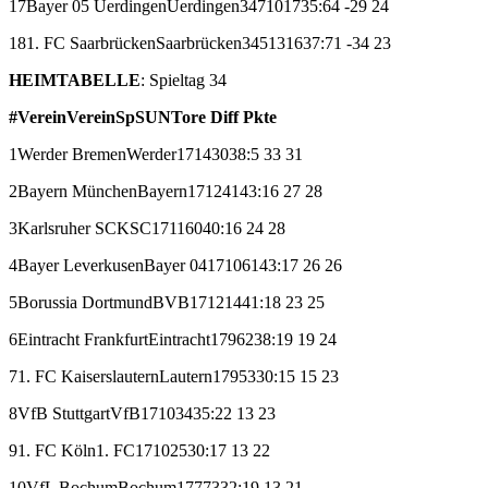
17
Bayer 05 Uerdingen
Uerdingen
34
7
10
17
35:64
-29
24
18
1. FC Saarbrücken
Saarbrücken
34
5
13
16
37:71
-34
23
HEIMTABELLE
: Spieltag 34
#
Verein
Verein
Sp
S
U
N
Tore
Diff
Pkte
1
Werder Bremen
Werder
17
14
3
0
38:5
33
31
2
Bayern München
Bayern
17
12
4
1
43:16
27
28
3
Karlsruher SC
KSC
17
11
6
0
40:16
24
28
4
Bayer Leverkusen
Bayer 04
17
10
6
1
43:17
26
26
5
Borussia Dortmund
BVB
17
12
1
4
41:18
23
25
6
Eintracht Frankfurt
Eintracht
17
9
6
2
38:19
19
24
7
1. FC Kaiserslautern
Lautern
17
9
5
3
30:15
15
23
8
VfB Stuttgart
VfB
17
10
3
4
35:22
13
23
9
1. FC Köln
1. FC
17
10
2
5
30:17
13
22
10
VfL Bochum
Bochum
17
7
7
3
32:19
13
21