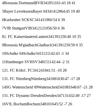
4
Borussia Dortmund
BVB
34
18
5
11
61:43
18
41
5
Bayer Leverkusen
Bayer 04
34
14
12
8
64:45
19
40
6
Karlsruher SC
KSC
34
14
11
9
60:54
6
39
7
VfB Stuttgart
VfB
34
12
12
10
56:50
6
36
8
1. FC Kaiserslautern
Lautern
34
13
9
12
50:40
10
35
9
Borussia M'gladbach
Gladbach
34
13
9
12
59:59
0
35
10
Schalke 04
Schalke
34
11
12
11
42:43
-1
34
11
Hamburger SV
HSV
34
8
15
11
42:44
-2
31
12
1. FC Köln
1. FC
34
12
4
18
41:51
-10
28
13
1. FC Nürnberg
Nürnberg
34
10
8
16
30:47
-17
28
14
SG Wattenscheid 09
Wattenscheid
34
10
8
16
46:67
-21
28
15
1. FC Dynamo Dresden
Dresden
34
7
13
14
32:49
-17
27
16
VfL Bochum
Bochum
34
8
10
16
45:52
-7
26