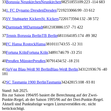
33
Borussia Neunkirchen
Neunkirchen
98
25
18
55
109:223
-114
68
3
34
1. FC Dynamo Dresden
Dresden
72
19
23
30
66:99
-33
61
2
35
SV Stuttgarter Kickers
St. Kickers
72
20
17
35
94:132
-38
57
2
36
Darmstadt 98
Darmstadt
68
12
18
38
86:157
-71
42
2
37
Tennis Borussia Berlin
TB Berlin
68
11
16
41
85:174
-89
38
2
38
FC Hansa Rostock
Hansa
38
10
11
17
43:55
-12
31
1
39
Fortuna Köln
Fortuna Köln
34
8
9
17
46:79
-33
25
1
40
Preußen Münster
Preußen
30
7
9
14
34:52
-18
23
1
41
SpVgg Blau-Weiß 90 Berlin
Blau-Weiß Berlin
34
3
12
19
36:76
-40
18
1
42
SC Tasmania 1900 Berlin
Tasmania
34
2
4
28
15:108
-93
8
1
Stand: Juli 2025.
Bis zur Saison 1994/95 basiert die Berechnung auf der Zwei-
Punkte-Regel, ab der Saison 1995/96 auf der Drei-Punkte-Regel.
Aktuell sind Punktabzüge wegen Lizenzverstößen etc. nicht
berücksichtigt.