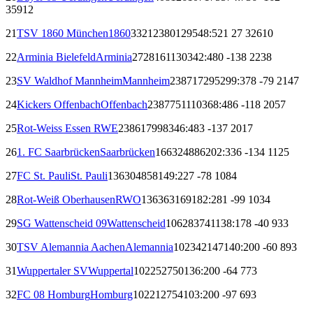
359
12
21
TSV 1860 München
1860
332
123
80
129
548:521
27
326
10
22
Arminia Bielefeld
Arminia
272
81
61
130
342:480
-138
223
8
23
SV Waldhof Mannheim
Mannheim
238
71
72
95
299:378
-79
214
7
24
Kickers Offenbach
Offenbach
238
77
51
110
368:486
-118
205
7
25
Rot-Weiss Essen
RWE
238
61
79
98
346:483
-137
201
7
26
1. FC Saarbrücken
Saarbrücken
166
32
48
86
202:336
-134
112
5
27
FC St. Pauli
St. Pauli
136
30
48
58
149:227
-78
108
4
28
Rot-Weiß Oberhausen
RWO
136
36
31
69
182:281
-99
103
4
29
SG Wattenscheid 09
Wattenscheid
106
28
37
41
138:178
-40
93
3
30
TSV Alemannia Aachen
Alemannia
102
34
21
47
140:200
-60
89
3
31
Wuppertaler SV
Wuppertal
102
25
27
50
136:200
-64
77
3
32
FC 08 Homburg
Homburg
102
21
27
54
103:200
-97
69
3