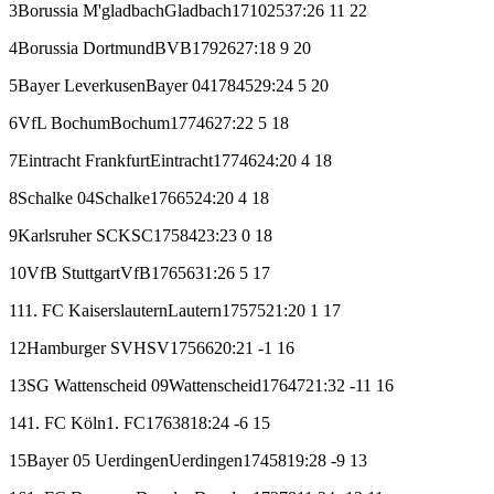
3
Borussia M'gladbach
Gladbach
17
10
2
5
37:26
11
22
4
Borussia Dortmund
BVB
17
9
2
6
27:18
9
20
5
Bayer Leverkusen
Bayer 04
17
8
4
5
29:24
5
20
6
VfL Bochum
Bochum
17
7
4
6
27:22
5
18
7
Eintracht Frankfurt
Eintracht
17
7
4
6
24:20
4
18
8
Schalke 04
Schalke
17
6
6
5
24:20
4
18
9
Karlsruher SC
KSC
17
5
8
4
23:23
0
18
10
VfB Stuttgart
VfB
17
6
5
6
31:26
5
17
11
1. FC Kaiserslautern
Lautern
17
5
7
5
21:20
1
17
12
Hamburger SV
HSV
17
5
6
6
20:21
-1
16
13
SG Wattenscheid 09
Wattenscheid
17
6
4
7
21:32
-11
16
14
1. FC Köln
1. FC
17
6
3
8
18:24
-6
15
15
Bayer 05 Uerdingen
Uerdingen
17
4
5
8
19:28
-9
13