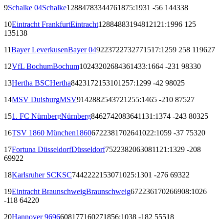
9
Schalke 04
Schalke
1288
478
334
476
1875:1931
-56
1443
38
10
Eintracht Frankfurt
Eintracht
1288
488
319
481
2121:1996
125
1351
38
11
Bayer Leverkusen
Bayer 04
922
372
273
277
1517:1259
258
1196
27
12
VfL Bochum
Bochum
1024
320
268
436
1433:1664
-231
983
30
13
Hertha BSC
Hertha
842
317
215
310
1257:1299
-42
980
25
14
MSV Duisburg
MSV
914
288
254
372
1255:1465
-210
875
27
15
1. FC Nürnberg
Nürnberg
846
274
208
364
1131:1374
-243
803
25
16
TSV 1860 München
1860
672
238
170
264
1022:1059
-37
753
20
17
Fortuna Düsseldorf
Düsseldorf
752
238
206
308
1121:1329
-208
699
22
18
Karlsruher SC
KSC
744
222
215
307
1025:1301
-276
693
22
19
Eintracht Braunschweig
Braunschweig
672
236
170
266
908:1026
-118
642
20
20
Hannover 96
96
608
177
160
271
856:1038
-182
555
18