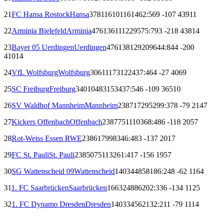
21
FC Hansa Rostock
Hansa
378
116
101
161
462:569
-107
439
11
22
Arminia Bielefeld
Arminia
476
136
111
229
575:793
-218
438
14
23
Bayer 05 Uerdingen
Uerdingen
476
138
129
209
644:844
-200
410
14
24
VfL Wolfsburg
Wolfsburg
306
111
73
122
437:464
-27
406
9
25
SC Freiburg
Freiburg
340
104
83
153
437:546
-109
365
10
26
SV Waldhof Mannheim
Mannheim
238
71
72
95
299:378
-79
214
7
27
Kickers Offenbach
Offenbach
238
77
51
110
368:486
-118
205
7
28
Rot-Weiss Essen
RWE
238
61
79
98
346:483
-137
201
7
29
FC St. Pauli
St. Pauli
238
50
75
113
261:417
-156
195
7
30
SG Wattenscheid 09
Wattenscheid
140
34
48
58
186:248
-62
116
4
31
1. FC Saarbrücken
Saarbrücken
166
32
48
86
202:336
-134
112
5
32
1. FC Dynamo Dresden
Dresden
140
33
45
62
132:211
-79
111
4