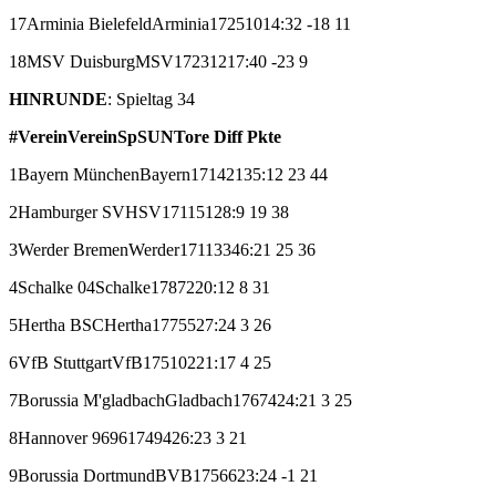
17
Arminia Bielefeld
Arminia
17
2
5
10
14:32
-18
11
18
MSV Duisburg
MSV
17
2
3
12
17:40
-23
9
HINRUNDE
: Spieltag 34
#
Verein
Verein
Sp
S
U
N
Tore
Diff
Pkte
1
Bayern München
Bayern
17
14
2
1
35:12
23
44
2
Hamburger SV
HSV
17
11
5
1
28:9
19
38
3
Werder Bremen
Werder
17
11
3
3
46:21
25
36
4
Schalke 04
Schalke
17
8
7
2
20:12
8
31
5
Hertha BSC
Hertha
17
7
5
5
27:24
3
26
6
VfB Stuttgart
VfB
17
5
10
2
21:17
4
25
7
Borussia M'gladbach
Gladbach
17
6
7
4
24:21
3
25
8
Hannover 96
96
17
4
9
4
26:23
3
21
9
Borussia Dortmund
BVB
17
5
6
6
23:24
-1
21