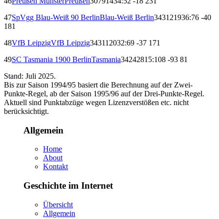
46
Preußen Münster
Preußen
30
7
9
14
34:52
-18
23
1
47
SpVgg Blau-Weiß 90 Berlin
Blau-Weiß Berlin
34
3
12
19
36:76
-40
18
1
48
VfB Leipzig
VfB Leipzig
34
3
11
20
32:69
-37
17
1
49
SC Tasmania 1900 Berlin
Tasmania
34
2
4
28
15:108
-93
8
1
Stand: Juli 2025.
Bis zur Saison 1994/95 basiert die Berechnung auf der Zwei-
Punkte-Regel, ab der Saison 1995/96 auf der Drei-Punkte-Regel.
Aktuell sind Punktabzüge wegen Lizenzverstößen etc. nicht
berücksichtigt.
Allgemein
Home
About
Kontakt
Geschichte im Internet
Übersicht
Allgemein