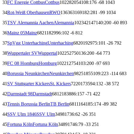
33
FC Energie Cottbus
Cottbus
102
28
20
54
108:176
-68
104
3
34
Rot-Weiß Oberhausen
RWO
136
36
31
69
182:281
-99
103
4
35
TSV Alemannia Aachen
Alemannia
102
34
21
47
140:200
-60
89
3
36
Mainz 05
Mainz
68
21
18
29
96:102
-6
81
2
37
SpVgg Unterhaching
Unterhaching
68
20
19
29
75:101
-26
79
2
38
Wuppertaler SV
Wuppertal
102
25
27
50
136:200
-64
77
3
39
FC 08 Homburg
Homburg
102
21
27
54
103:200
-97
69
3
40
Borussia Neunkirchen
Neunkirchen
98
25
18
55
109:223
-114
68
3
41
SV Stuttgarter Kickers
St. Kickers
72
20
17
35
94:132
-38
57
2
42
Darmstadt 98
Darmstadt
68
12
18
38
86:157
-71
42
2
43
Tennis Borussia Berlin
TB Berlin
68
11
16
41
85:174
-89
38
2
44
SSV Ulm 1846
SSV Ulm
34
9
8
17
36:62
-26
35
1
45
Fortuna Köln
Fortuna Köln
34
8
9
17
46:79
-33
25
1