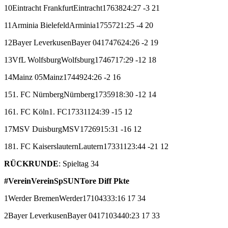
10
Eintracht Frankfurt
Eintracht
17
6
3
8
24:27
-3
21
11
Arminia Bielefeld
Arminia
17
5
5
7
21:25
-4
20
12
Bayer Leverkusen
Bayer 04
17
4
7
6
24:26
-2
19
13
VfL Wolfsburg
Wolfsburg
17
4
6
7
17:29
-12
18
14
Mainz 05
Mainz
17
4
4
9
24:26
-2
16
15
1. FC Nürnberg
Nürnberg
17
3
5
9
18:30
-12
14
16
1. FC Köln
1. FC
17
3
3
11
24:39
-15
12
17
MSV Duisburg
MSV
17
2
6
9
15:31
-16
12
18
1. FC Kaiserslautern
Lautern
17
3
3
11
23:44
-21
12
RÜCKRUNDE
: Spieltag 34
#
Verein
Verein
Sp
S
U
N
Tore
Diff
Pkte
1
Werder Bremen
Werder
17
10
4
3
33:16
17
34
2
Bayer Leverkusen
Bayer 04
17
10
3
4
40:23
17
33