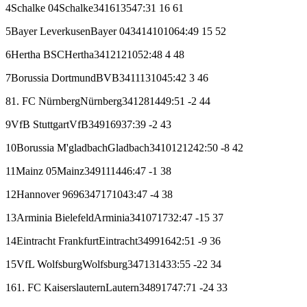
4
Schalke 04
Schalke
34
16
13
5
47:31
16
61
5
Bayer Leverkusen
Bayer 04
34
14
10
10
64:49
15
52
6
Hertha BSC
Hertha
34
12
12
10
52:48
4
48
7
Borussia Dortmund
BVB
34
11
13
10
45:42
3
46
8
1. FC Nürnberg
Nürnberg
34
12
8
14
49:51
-2
44
9
VfB Stuttgart
VfB
34
9
16
9
37:39
-2
43
10
Borussia M'gladbach
Gladbach
34
10
12
12
42:50
-8
42
11
Mainz 05
Mainz
34
9
11
14
46:47
-1
38
12
Hannover 96
96
34
7
17
10
43:47
-4
38
13
Arminia Bielefeld
Arminia
34
10
7
17
32:47
-15
37
14
Eintracht Frankfurt
Eintracht
34
9
9
16
42:51
-9
36
15
VfL Wolfsburg
Wolfsburg
34
7
13
14
33:55
-22
34
16
1. FC Kaiserslautern
Lautern
34
8
9
17
47:71
-24
33