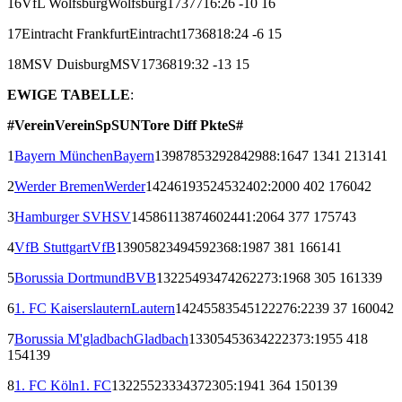
16
VfL Wolfsburg
Wolfsburg
17
3
7
7
16:26
-10
16
17
Eintracht Frankfurt
Eintracht
17
3
6
8
18:24
-6
15
18
MSV Duisburg
MSV
17
3
6
8
19:32
-13
15
EWIGE TABELLE
:
#
Verein
Verein
Sp
S
U
N
Tore
Diff
Pkte
S#
1
Bayern München
Bayern
1398
785
329
284
2988:1647
1341
2131
41
2
Werder Bremen
Werder
1424
619
352
453
2402:2000
402
1760
42
3
Hamburger SV
HSV
1458
611
387
460
2441:2064
377
1757
43
4
VfB Stuttgart
VfB
1390
582
349
459
2368:1987
381
1661
41
5
Borussia Dortmund
BVB
1322
549
347
426
2273:1968
305
1613
39
6
1. FC Kaiserslautern
Lautern
1424
558
354
512
2276:2239
37
1600
42
7
Borussia M'gladbach
Gladbach
1330
545
363
422
2373:1955
418
1541
39
8
1. FC Köln
1. FC
1322
552
333
437
2305:1941
364
1501
39