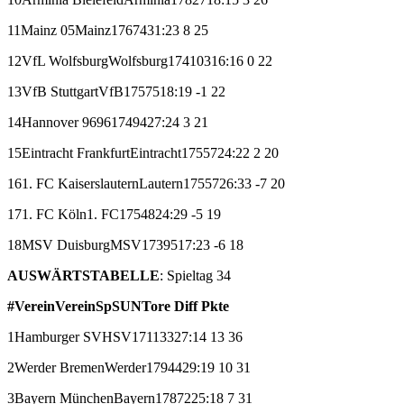
11
Mainz 05
Mainz
17
6
7
4
31:23
8
25
12
VfL Wolfsburg
Wolfsburg
17
4
10
3
16:16
0
22
13
VfB Stuttgart
VfB
17
5
7
5
18:19
-1
22
14
Hannover 96
96
17
4
9
4
27:24
3
21
15
Eintracht Frankfurt
Eintracht
17
5
5
7
24:22
2
20
16
1. FC Kaiserslautern
Lautern
17
5
5
7
26:33
-7
20
17
1. FC Köln
1. FC
17
5
4
8
24:29
-5
19
18
MSV Duisburg
MSV
17
3
9
5
17:23
-6
18
AUSWÄRTSTABELLE
: Spieltag 34
#
Verein
Verein
Sp
S
U
N
Tore
Diff
Pkte
1
Hamburger SV
HSV
17
11
3
3
27:14
13
36
2
Werder Bremen
Werder
17
9
4
4
29:19
10
31
3
Bayern München
Bayern
17
8
7
2
25:18
7
31