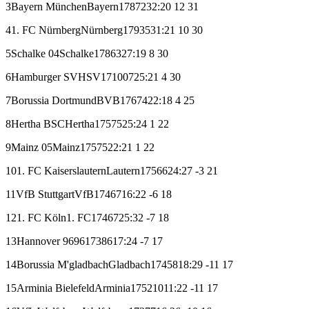
3
Bayern München
Bayern
17
8
7
2
32:20
12
31
4
1. FC Nürnberg
Nürnberg
17
9
3
5
31:21
10
30
5
Schalke 04
Schalke
17
8
6
3
27:19
8
30
6
Hamburger SV
HSV
17
10
0
7
25:21
4
30
7
Borussia Dortmund
BVB
17
6
7
4
22:18
4
25
8
Hertha BSC
Hertha
17
5
7
5
25:24
1
22
9
Mainz 05
Mainz
17
5
7
5
22:21
1
22
10
1. FC Kaiserslautern
Lautern
17
5
6
6
24:27
-3
21
11
VfB Stuttgart
VfB
17
4
6
7
16:22
-6
18
12
1. FC Köln
1. FC
17
4
6
7
25:32
-7
18
13
Hannover 96
96
17
3
8
6
17:24
-7
17
14
Borussia M'gladbach
Gladbach
17
4
5
8
18:29
-11
17
15
Arminia Bielefeld
Arminia
17
5
2
10
11:22
-11
17