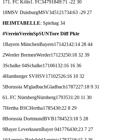
17
1. FC Köln
1. FC
34
7
9
18
49:71
-22
30
18
MSV Duisburg
MSV
34
5
12
17
34:63
-29
27
HEIMTABELLE
: Spieltag 34
#
Verein
Verein
Sp
S
U
N
Tore
Diff
Pkte
1
Bayern München
Bayern
17
14
2
1
42:14
28
44
2
Werder Bremen
Werder
17
12
3
2
50:18
32
39
3
Schalke 04
Schalke
17
10
6
1
32:16
16
36
4
Hamburger SV
HSV
17
10
2
5
26:16
10
32
5
Borussia M'gladbach
Gladbach
17
8
7
2
27:18
9
31
6
1. FC Nürnberg
Nürnberg
17
9
3
5
31:20
11
30
7
Hertha BSC
Hertha
17
8
5
4
30:22
8
29
8
Borussia Dortmund
BVB
17
8
4
5
23:18
5
28
9
Bayer Leverkusen
Bayer 04
17
7
6
4
30:23
7
27
10
Arminia Bielefeld
Arminia
17
8
2
7
18:15
3
26