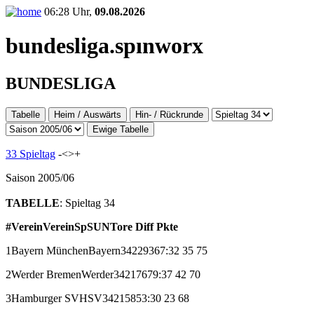
06:28 Uhr,
09.08.2026
bundesliga.
spınworx
BUNDESLIGA
Tabelle
Heim / Auswärts
Hin- / Rückrunde
Ewige Tabelle
33 Spieltag
-<
>+
Saison 2005/06
TABELLE
: Spieltag 34
#
Verein
Verein
Sp
S
U
N
Tore
Diff
Pkte
1
Bayern München
Bayern
34
22
9
3
67:32
35
75
2
Werder Bremen
Werder
34
21
7
6
79:37
42
70
3
Hamburger SV
HSV
34
21
5
8
53:30
23
68