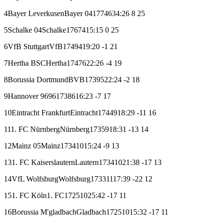
4
Bayer Leverkusen
Bayer 04
17
7
4
6
34:26
8
25
5
Schalke 04
Schalke
17
6
7
4
15:15
0
25
6
VfB Stuttgart
VfB
17
4
9
4
19:20
-1
21
7
Hertha BSC
Hertha
17
4
7
6
22:26
-4
19
8
Borussia Dortmund
BVB
17
3
9
5
22:24
-2
18
9
Hannover 96
96
17
3
8
6
16:23
-7
17
10
Eintracht Frankfurt
Eintracht
17
4
4
9
18:29
-11
16
11
1. FC Nürnberg
Nürnberg
17
3
5
9
18:31
-13
14
12
Mainz 05
Mainz
17
3
4
10
15:24
-9
13
13
1. FC Kaiserslautern
Lautern
17
3
4
10
21:38
-17
13
14
VfL Wolfsburg
Wolfsburg
17
3
3
11
17:39
-22
12
15
1. FC Köln
1. FC
17
2
5
10
25:42
-17
11
16
Borussia M'gladbach
Gladbach
17
2
5
10
15:32
-17
11