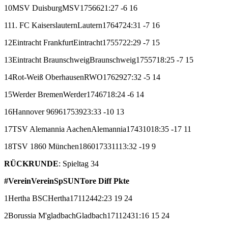
10
MSV Duisburg
MSV
17
5
6
6
21:27
-6
16
11
1. FC Kaiserslautern
Lautern
17
6
4
7
24:31
-7
16
12
Eintracht Frankfurt
Eintracht
17
5
5
7
22:29
-7
15
13
Eintracht Braunschweig
Braunschweig
17
5
5
7
18:25
-7
15
14
Rot-Weiß Oberhausen
RWO
17
6
2
9
27:32
-5
14
15
Werder Bremen
Werder
17
4
6
7
18:24
-6
14
16
Hannover 96
96
17
5
3
9
23:33
-10
13
17
TSV Alemannia Aachen
Alemannia
17
4
3
10
18:35
-17
11
18
TSV 1860 München
1860
17
3
3
11
13:32
-19
9
RÜCKRUNDE
: Spieltag 34
#
Verein
Verein
Sp
S
U
N
Tore
Diff
Pkte
1
Hertha BSC
Hertha
17
11
2
4
42:23
19
24
2
Borussia M'gladbach
Gladbach
17
11
2
4
31:16
15
24