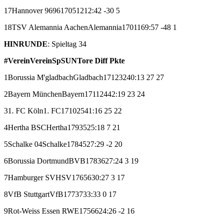
17
Hannover 96
96
17
0
5
12
12:42
-30
5
18
TSV Alemannia Aachen
Alemannia
17
0
1
16
9:57
-48
1
HINRUNDE
: Spieltag 34
#
Verein
Verein
Sp
S
U
N
Tore
Diff
Pkte
1
Borussia M'gladbach
Gladbach
17
12
3
2
40:13
27
27
2
Bayern München
Bayern
17
11
2
4
42:19
23
24
3
1. FC Köln
1. FC
17
10
2
5
41:16
25
22
4
Hertha BSC
Hertha
17
9
3
5
25:18
7
21
5
Schalke 04
Schalke
17
8
4
5
27:29
-2
20
6
Borussia Dortmund
BVB
17
8
3
6
27:24
3
19
7
Hamburger SV
HSV
17
6
5
6
30:27
3
17
8
VfB Stuttgart
VfB
17
7
3
7
33:33
0
17
9
Rot-Weiss Essen
RWE
17
5
6
6
24:26
-2
16