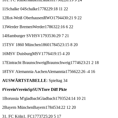
11
Schalke 04
Schalke
17
7
8
2
29:18
11
22
12
Rot-Weiß Oberhausen
RWO
17
9
4
4
30:21
9
22
13
Werder Bremen
Werder
17
8
6
3
22:16
6
22
14
Hamburger SV
HSV
17
9
3
5
36:29
7
21
15
TSV 1860 München
1860
17
8
4
5
23:15
8
20
16
MSV Duisburg
MSV
17
7
6
4
19:15
4
20
17
Eintracht Braunschweig
Braunschweig
17
7
4
6
23:21
2
18
18
TSV Alemannia Aachen
Alemannia
17
5
6
6
22:26
-4
16
AUSWÄRTSTABELLE
: Spieltag 34
#
Verein
Verein
Sp
S
U
N
Tore
Diff
Pkte
1
Borussia M'gladbach
Gladbach
17
9
3
5
24:14
10
21
2
Bayern München
Bayern
17
8
4
5
34:22
12
20
3
1. FC Köln
1. FC
17
7
3
7
25:20
5
17