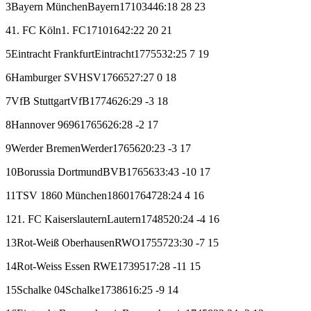
3
Bayern München
Bayern
17
10
3
4
46:18
28
23
4
1. FC Köln
1. FC
17
10
1
6
42:22
20
21
5
Eintracht Frankfurt
Eintracht
17
7
5
5
32:25
7
19
6
Hamburger SV
HSV
17
6
6
5
27:27
0
18
7
VfB Stuttgart
VfB
17
7
4
6
26:29
-3
18
8
Hannover 96
96
17
6
5
6
26:28
-2
17
9
Werder Bremen
Werder
17
6
5
6
20:23
-3
17
10
Borussia Dortmund
BVB
17
6
5
6
33:43
-10
17
11
TSV 1860 München
1860
17
6
4
7
28:24
4
16
12
1. FC Kaiserslautern
Lautern
17
4
8
5
20:24
-4
16
13
Rot-Weiß Oberhausen
RWO
17
5
5
7
23:30
-7
15
14
Rot-Weiss Essen
RWE
17
3
9
5
17:28
-11
15
15
Schalke 04
Schalke
17
3
8
6
16:25
-9
14