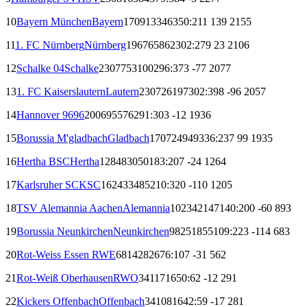
10
Bayern München
Bayern
170
91
33
46
350:211
139
215
5
11
1. FC Nürnberg
Nürnberg
196
76
58
62
302:279
23
210
6
12
Schalke 04
Schalke
230
77
53
100
296:373
-77
207
7
13
1. FC Kaiserslautern
Lautern
230
72
61
97
302:398
-96
205
7
14
Hannover 96
96
200
69
55
76
291:303
-12
193
6
15
Borussia M'gladbach
Gladbach
170
72
49
49
336:237
99
193
5
16
Hertha BSC
Hertha
128
48
30
50
183:207
-24
126
4
17
Karlsruher SC
KSC
162
43
34
85
210:320
-110
120
5
18
TSV Alemannia Aachen
Alemannia
102
34
21
47
140:200
-60
89
3
19
Borussia Neunkirchen
Neunkirchen
98
25
18
55
109:223
-114
68
3
20
Rot-Weiss Essen
RWE
68
14
28
26
76:107
-31
56
2
21
Rot-Weiß Oberhausen
RWO
34
11
7
16
50:62
-12
29
1
22
Kickers Offenbach
Offenbach
34
10
8
16
42:59
-17
28
1