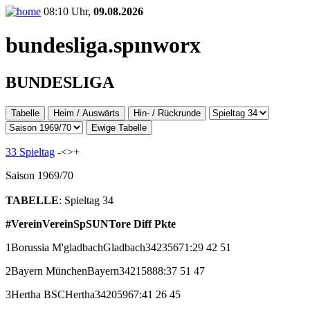
08:10 Uhr,
09.08.2026
bundesliga.
spınworx
BUNDESLIGA
Tabelle
Heim / Auswärts
Hin- / Rückrunde
Ewige Tabelle
33 Spieltag
-<
>+
Saison 1969/70
TABELLE
: Spieltag 34
#
Verein
Verein
Sp
S
U
N
Tore
Diff
Pkte
1
Borussia M'gladbach
Gladbach
34
23
5
6
71:29
42
51
2
Bayern München
Bayern
34
21
5
8
88:37
51
47
3
Hertha BSC
Hertha
34
20
5
9
67:41
26
45