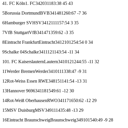
4
1. FC Köln
1. FC
34
20
3
11
83:38
45
43
5
Borussia Dortmund
BVB
34
14
8
12
60:67
-7
36
6
Hamburger SV
HSV
34
12
11
11
57:54
3
35
7
VfB Stuttgart
VfB
34
14
7
13
59:62
-3
35
8
Eintracht Frankfurt
Eintracht
34
12
10
12
54:54
0
34
9
Schalke 04
Schalke
34
11
12
11
43:54
-11
34
10
1. FC Kaiserslautern
Lautern
34
10
12
12
44:55
-11
32
11
Werder Bremen
Werder
34
10
11
13
38:47
-9
31
12
Rot-Weiss Essen
RWE
34
8
15
11
41:54
-13
31
13
Hannover 96
96
34
11
8
15
49:61
-12
30
14
Rot-Weiß Oberhausen
RWO
34
11
7
16
50:62
-12
29
15
MSV Duisburg
MSV
34
9
11
14
35:48
-13
29
16
Eintracht Braunschweig
Braunschweig
34
9
10
15
40:49
-9
28