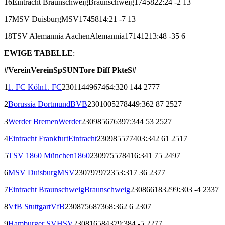
16
Eintracht Braunschweig
Braunschweig
17
4
5
8
22:24
-2
13
17
MSV Duisburg
MSV
17
4
5
8
14:21
-7
13
18
TSV Alemannia Aachen
Alemannia
17
1
4
12
13:48
-35
6
EWIGE TABELLE
:
#
Verein
Verein
Sp
S
U
N
Tore
Diff
Pkte
S#
1
1. FC Köln
1. FC
230
114
49
67
464:320
144
277
7
2
Borussia Dortmund
BVB
230
100
52
78
449:362
87
252
7
3
Werder Bremen
Werder
230
98
56
76
397:344
53
252
7
4
Eintracht Frankfurt
Eintracht
230
98
55
77
403:342
61
251
7
5
TSV 1860 München
1860
230
97
55
78
416:341
75
249
7
6
MSV Duisburg
MSV
230
79
79
72
353:317
36
237
7
7
Eintracht Braunschweig
Braunschweig
230
86
61
83
299:303
-4
233
7
8
VfB Stuttgart
VfB
230
87
56
87
368:362
6
230
7
9
Hamburger SV
HSV
230
81
65
84
379:384
-5
227
7