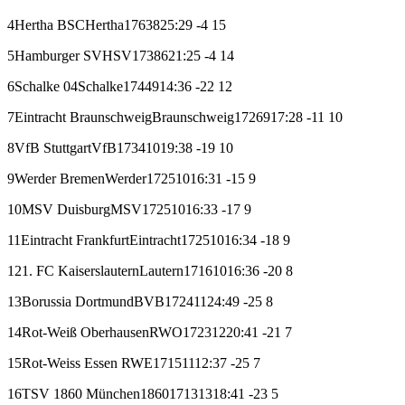
4
Hertha BSC
Hertha
17
6
3
8
25:29
-4
15
5
Hamburger SV
HSV
17
3
8
6
21:25
-4
14
6
Schalke 04
Schalke
17
4
4
9
14:36
-22
12
7
Eintracht Braunschweig
Braunschweig
17
2
6
9
17:28
-11
10
8
VfB Stuttgart
VfB
17
3
4
10
19:38
-19
10
9
Werder Bremen
Werder
17
2
5
10
16:31
-15
9
10
MSV Duisburg
MSV
17
2
5
10
16:33
-17
9
11
Eintracht Frankfurt
Eintracht
17
2
5
10
16:34
-18
9
12
1. FC Kaiserslautern
Lautern
17
1
6
10
16:36
-20
8
13
Borussia Dortmund
BVB
17
2
4
11
24:49
-25
8
14
Rot-Weiß Oberhausen
RWO
17
2
3
12
20:41
-21
7
15
Rot-Weiss Essen
RWE
17
1
5
11
12:37
-25
7
16
TSV 1860 München
1860
17
1
3
13
18:41
-23
5