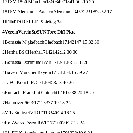
17
TSV 1860 München
1860
34
9
7
18
41:56
-15
25
18
TSV Alemannia Aachen
Alemannia
34
5
7
22
31:83
-52
17
HEIMTABELLE
: Spieltag 34
#
Verein
Verein
Sp
S
U
N
Tore
Diff
Pkte
1
Borussia M'gladbach
Gladbach
17
14
2
1
47:15
32
30
2
Hertha BSC
Hertha
17
14
2
1
42:12
30
30
3
Borussia Dortmund
BVB
17
12
4
1
36:18
18
28
4
Bayern München
Bayern
17
13
1
3
54:15
39
27
5
1. FC Köln
1. FC
17
13
0
4
58:18
40
26
6
Eintracht Frankfurt
Eintracht
17
10
5
2
38:20
18
25
7
Hannover 96
96
17
11
3
3
37:19
18
25
8
VfB Stuttgart
VfB
17
11
3
3
40:24
16
25
9
Rot-Weiss Essen
RWE
17
7
10
0
29:17
12
24
10
1. FC Kaiserslautern
Lautern
17
9
6
2
28:19
9
24