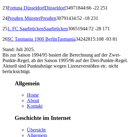
23
Fortuna Düsseldorf
Düsseldorf
34
9
7
18
44:66
-22
25
1
24
Preußen Münster
Preußen
30
7
9
14
34:52
-18
23
1
25
1. FC Saarbrücken
Saarbrücken
30
6
5
19
44:72
-28
17
1
26
SC Tasmania 1900 Berlin
Tasmania
34
2
4
28
15:108
-93
8
1
Stand: Juli 2025.
Bis zur Saison 1994/95 basiert die Berechnung auf der Zwei-
Punkte-Regel, ab der Saison 1995/96 auf der Drei-Punkte-Regel.
Aktuell sind Punktabzüge wegen Lizenzverstößen etc. nicht
berücksichtigt.
Allgemein
Home
About
Kontakt
Geschichte im Internet
Übersicht
Allgemein