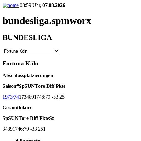
08:59 Uhr,
07.08.2026
bundesliga.
spınworx
BUNDESLIGA
Fortuna Köln
Abschlussplatzierungen
:
Saison
#
Sp
S
U
N
Tore
Diff
Pkte
1973/74
17
34
8
9
17
46:79
-33
25
Gesamtbilanz
:
Sp
S
U
N
Tore
Diff
Pkte
S#
34
8
9
17
46:79
-33
25
1