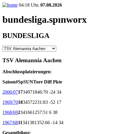
04:18 Uhr,
07.08.2026
bundesliga.
spınworx
BUNDESLIGA
TSV Alemannia Aachen
Abschlussplatzierungen
:
Saison
#
Sp
S
U
N
Tore
Diff
Pkte
2006/07
17
34
9
7
18
46:70
-24
34
1969/70
18
34
5
7
22
31:83
-52
17
1968/69
2
34
16
6
12
57:51
6
38
1967/68
11
34
13
8
13
52:66
-14
34
Gesamtbilanz
: