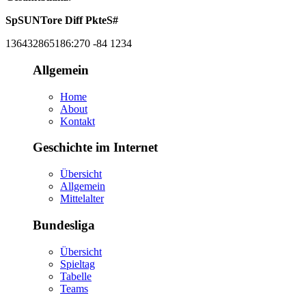
Sp
S
U
N
Tore
Diff
Pkte
S#
136
43
28
65
186:270
-84
123
4
Allgemein
Home
About
Kontakt
Geschichte im Internet
Übersicht
Allgemein
Mittelalter
Bundesliga
Übersicht
Spieltag
Tabelle
Teams