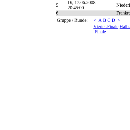
Di, 17.06.2008
5
Niederl
20:45:00
6
Frankre
Gruppe / Runde:
<
A
B
C
D
>
Viertel-Finale
Halb-
Finale