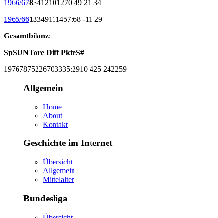
1966/67
8
34
12
10
12
70:49
21
34
1965/66
13
34
9
11
14
57:68
-11
29
Gesamtbilanz
:
Sp
S
U
N
Tore
Diff
Pkte
S#
1976
787
522
670
3335:2910
425
2422
59
Allgemein
Home
About
Kontakt
Geschichte im Internet
Übersicht
Allgemein
Mittelalter
Bundesliga
Übersicht