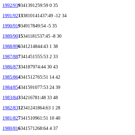
1992/93
9
34
13
9
12
59:59
0
35
1991/92
13
38
10
14
14
37:49
-12
34
1990/91
9
34
9
17
8
49:54
-5
35
1989/90
15
34
11
8
15
37:45
-8
30
1988/89
6
34
12
14
8
44:43
1
38
1987/88
7
34
14
5
15
55:53
2
33
1986/87
3
34
18
7
9
74:44
30
43
1985/86
4
34
15
12
7
65:51
14
42
1984/85
4
34
15
9
10
77:53
24
39
1983/84
3
34
21
6
7
81:48
33
48
1982/83
12
34
12
4
18
64:63
1
28
1981/82
7
34
15
10
9
61:51
10
40
1980/81
6
34
15
7
12
68:64
4
37