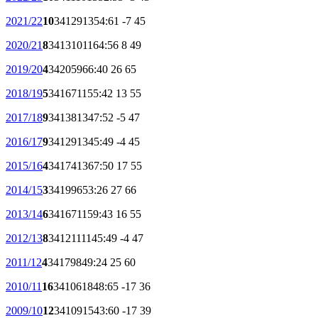
2021/22
10
34
12
9
13
54:61
-7
45
2020/21
8
34
13
10
11
64:56
8
49
2019/20
4
34
20
5
9
66:40
26
65
2018/19
5
34
16
7
11
55:42
13
55
2017/18
9
34
13
8
13
47:52
-5
47
2016/17
9
34
12
9
13
45:49
-4
45
2015/16
4
34
17
4
13
67:50
17
55
2014/15
3
34
19
9
6
53:26
27
66
2013/14
6
34
16
7
11
59:43
16
55
2012/13
8
34
12
11
11
45:49
-4
47
2011/12
4
34
17
9
8
49:24
25
60
2010/11
16
34
10
6
18
48:65
-17
36
2009/10
12
34
10
9
15
43:60
-17
39