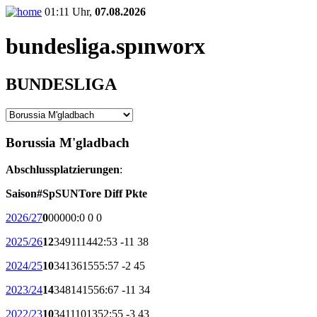
01:11 Uhr,
07.08.2026
bundesliga.
spınworx
BUNDESLIGA
Borussia M'gladbach
Abschlussplatzierungen
:
Saison
#
Sp
S
U
N
Tore
Diff
Pkte
2026/27
0
0
0
0
0
0:0
0
0
2025/26
12
34
9
11
14
42:53
-11
38
2024/25
10
34
13
6
15
55:57
-2
45
2023/24
14
34
8
14
15
56:67
-11
34
2022/23
10
34
11
10
13
52:55
-3
43