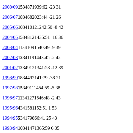
2008/09
15
34
8
7
19
39:62
-23
31
2006/07
18
34
6
8
20
23:44
-21
26
2005/06
10
34
10
12
12
42:50
-8
42
2004/05
15
34
8
12
14
35:51
-16
36
2003/04
11
34
10
9
15
40:49
-9
39
2002/03
12
34
11
9
14
43:45
-2
42
2001/02
12
34
9
12
13
41:53
-12
39
1998/99
18
34
4
9
21
41:79
-38
21
1997/98
15
34
9
11
14
54:59
-5
38
1996/97
11
34
12
7
15
46:48
-2
43
1995/96
4
34
15
8
11
52:51
1
53
1994/95
5
34
17
9
8
66:41
25
43
1993/94
10
34
14
7
13
65:59
6
35