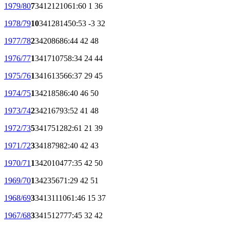
1979/80
7
34
12
12
10
61:60
1
36
1978/79
10
34
12
8
14
50:53
-3
32
1977/78
2
34
20
8
6
86:44
42
48
1976/77
1
34
17
10
7
58:34
24
44
1975/76
1
34
16
13
5
66:37
29
45
1974/75
1
34
21
8
5
86:40
46
50
1973/74
2
34
21
6
7
93:52
41
48
1972/73
5
34
17
5
12
82:61
21
39
1971/72
3
34
18
7
9
82:40
42
43
1970/71
1
34
20
10
4
77:35
42
50
1969/70
1
34
23
5
6
71:29
42
51
1968/69
3
34
13
11
10
61:46
15
37
1967/68
3
34
15
12
7
77:45
32
42